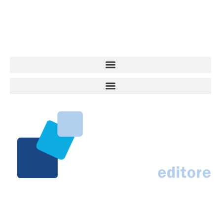
approfondimenti, informazione, interviste. Sempre con il cane al
centro del mondo. Online dal 2007. Testata giornalistica registrata
presso il Tribunale di Ancona al nr. 2988/2023. Direttore
Responsabile Roberto Ceccarelli.
Marco Traferri & C. sas
Via Scrima, 59 – 60126 Ancona
IT02407030424 – REA AN184963
N° Iscrizione al ROC 42296