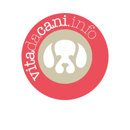
Vita da Cani è la testata giornalistica online punto di riferimento
dell’informazione a tutto tondo sul mondo del cane. Una redazione
giovane e dinamica, sempre sul pezzo, attenta osservatrice di tutto
quel che accade attorno al nostro amico a 4 zampe. News,