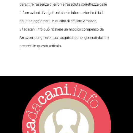
garantire l’assenza di errori e l’assoluta correttezza delle
informazioni divulgate né che le informazioni o i dati
risultino aggiornati. In qualità di affiliato Amazon,
vitadacani.info può ricevere un modico compenso da
Amazon, per gli eventuali acquisti idonei generati dai link
presenti in questo articolo.