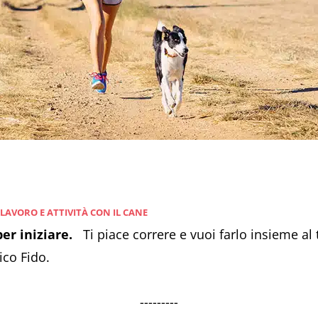
 LAVORO E ATTIVITÀ CON IL CANE
per iniziare.
Ti piace correre e vuoi farlo insieme al 
ico Fido.
---------