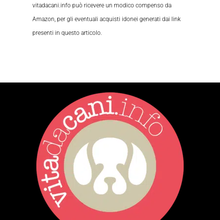
vitadacani.info può ricevere un modico compenso da
Amazon, per gli eventuali acquisti idonei generati dai link
presenti in questo articolo.