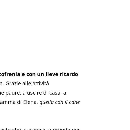
zofrenia e con un lieve ritardo
 Grazie alle attività
ue paure, a uscire di casa, a
 mamma di Elena,
quella con il cane
esto che ti avvince, ti prende per