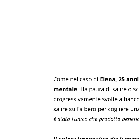
Come nel caso di
Elena, 25 anni
mentale
. Ha paura di salire o s
progressivamente svolte a fianco d
salire sull’albero per cogliere u
è stata l’unica che prodotto benefìc
Il potere terapeutico degli anim