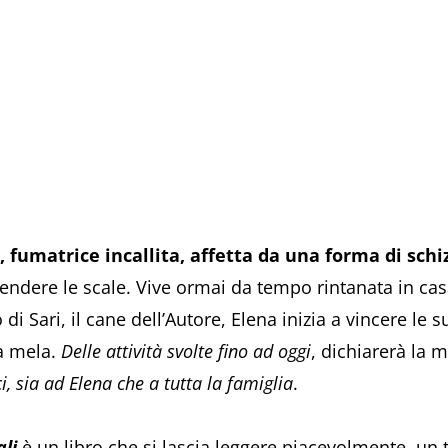
, fumatrice incallita, affetta da una forma di schi
cendere le scale. Vive ormai da tempo rintanata in casa.
i Sari, il cane dell’Autore, Elena inizia a vincere le s
na mela.
Delle attività svolte fino ad oggi
, dichiarerà la
i, sia ad Elena che a tutta la famiglia
.
ali
è un libro che si lascia leggere piacevolmente, un t