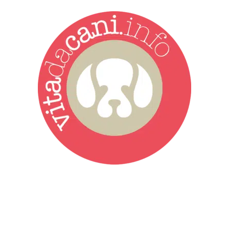
Vita da Cani è la testata giornalistica online punto di riferimento
dell’informazione a tutto tondo sul mondo del cane. Una redazione
giovane e dinamica, sempre sul pezzo, attenta osservatrice di tutto
quel che accade attorno al nostro amico a 4 zampe. News,
approfondimenti, informazione, interviste. Sempre con il cane al