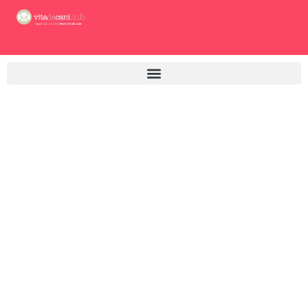
Vai
al
contenuto