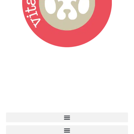
Vita da Cani è la testata giornalistica online punto di riferimento
dell’informazione a tutto tondo sul mondo del cane. Una redazione
giovane e dinamica, sempre sul pezzo, attenta osservatrice di tutto
quel che accade attorno al nostro amico a 4 zampe. News,
approfondimenti, informazione, interviste. Sempre con il cane al
centro del mondo. Online dal 2007. Testata giornalistica registrata
presso il Tribunale di Ancona al nr. 2988/2023. Direttore
Responsabile Roberto Ceccarelli.