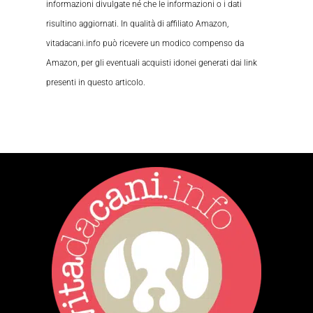
informazioni divulgate né che le informazioni o i dati
risultino aggiornati. In qualità di affiliato Amazon,
vitadacani.info può ricevere un modico compenso da
Amazon, per gli eventuali acquisti idonei generati dai link
presenti in questo articolo.