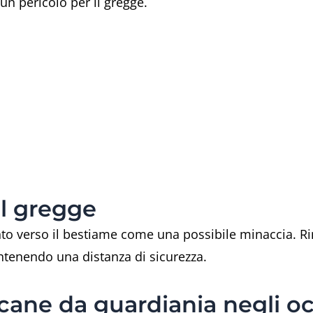
un pericolo per il gregge.
al gregge
o verso il bestiame come una possibile minaccia. Ri
ntenendo una distanza di sicurezza.
il cane da guardiania negli o