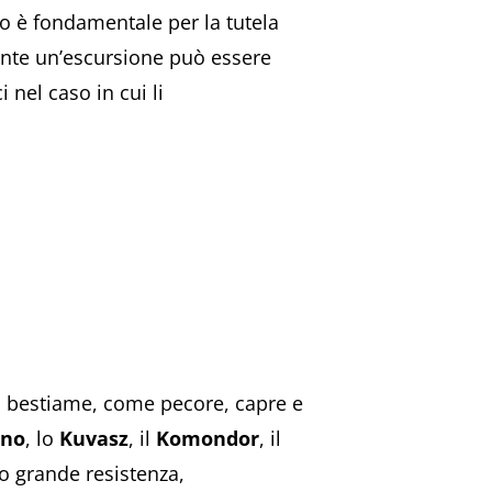
to è fondamentale per la tutela
urante un’escursione può essere
nel caso in cui li
il bestiame, come pecore, capre e
ano
, lo
Kuvasz
, il
Komondor
, il
ro grande resistenza,