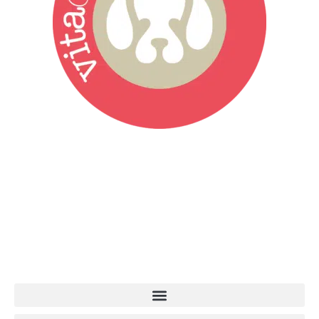
Vita da Cani è la testata giornalistica online punto di riferimento
dell’informazione a tutto tondo sul mondo del cane. Una redazione
giovane e dinamica, sempre sul pezzo, attenta osservatrice di tutto
quel che accade attorno al nostro amico a 4 zampe. News,
approfondimenti, informazione, interviste. Sempre con il cane al
centro del mondo. Online dal 2007. Testata giornalistica registrata
presso il Tribunale di Ancona al nr. 2988/2023. Direttore
Responsabile Roberto Ceccarelli.