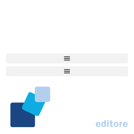
dell’informazione a tutto tondo sul mondo del cane. Una redazione
giovane e dinamica, sempre sul pezzo, attenta osservatrice di tutto
quel che accade attorno al nostro amico a 4 zampe. News,
approfondimenti, informazione, interviste. Sempre con il cane al
centro del mondo. Online dal 2007. Testata giornalistica registrata
presso il Tribunale di Ancona al nr. 2988/2023. Direttore
Responsabile Roberto Ceccarelli.
Marco Traferri & C. sas