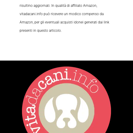
risultino aggiornati. In qualità di affiliato Amazon,
vitadacani.info può ricevere un modico compenso da
Amazon, per gli eventuali acquisti idonei generati dai link
presenti in questo articolo.