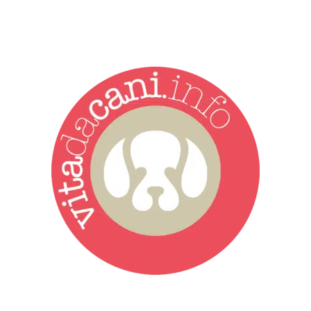
Vita da Cani è la testata giornalistica online punto di riferimento
dell’informazione a tutto tondo sul mondo del cane. Una redazione