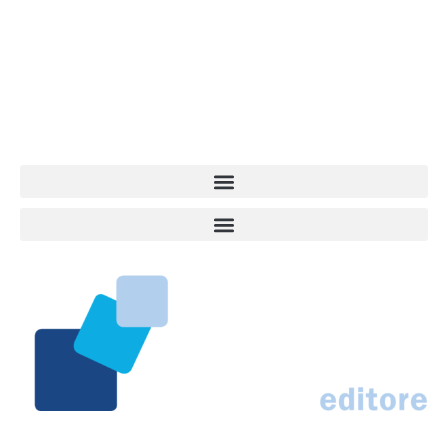
giovane e dinamica, sempre sul pezzo, attenta osservatrice di tutto
quel che accade attorno al nostro amico a 4 zampe. News,
approfondimenti, informazione, interviste. Sempre con il cane al
centro del mondo. Online dal 2007. Testata giornalistica registrata
presso il Tribunale di Ancona al nr. 2988/2023. Direttore
Responsabile Roberto Ceccarelli.
Marco Traferri & C. sas
Via Scrima, 59 – 60126 Ancona