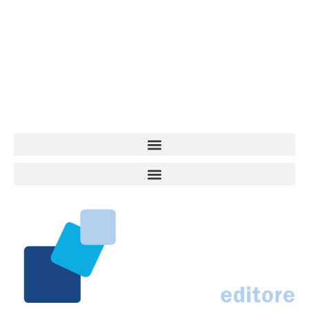
Vita da Cani è la testata giornalistica online punto di riferimento
dell’informazione a tutto tondo sul mondo del cane. Una redazione
giovane e dinamica, sempre sul pezzo, attenta osservatrice di tutto
quel che accade attorno al nostro amico a 4 zampe. News,
approfondimenti, informazione, interviste. Sempre con il cane al
centro del mondo. Online dal 2007. Testata giornalistica registrata
presso il Tribunale di Ancona al nr. 2988/2023. Direttore
Responsabile Roberto Ceccarelli.