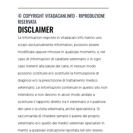
© COPYRIGHT VITADACANI.INFO - RIPRODUZIONE
RISERVATA
DISCLAIMER
Le informazioni esposte in vitadacani.info hanno uno
scopo esclusivamente informativo, possono essere
modificate oppure rimosse in qualsiasi momento, e, nel
caso di informazioni di carattere veterinario o in ogni
caso inerenti alla salute del cane, in nessun modo
possono costituire e/o sostituire la formulazione di
diagnosi e/o la prescrizione di trattamento medico
veterinario. Le informazioni contenute in questo sito non
intendono e non devono in alcun modo andare a
sostituire il rapporto diretto tra il veterinario e il padrone
del cane o la visita veterinaria, anche specialistica. Si
raccomanda di chiedere sempre il parere del proprio
veterinario e/o quello dei medici veterinari specialisti in
merito a qualsiasi indicazione riportata nel sito stesso.