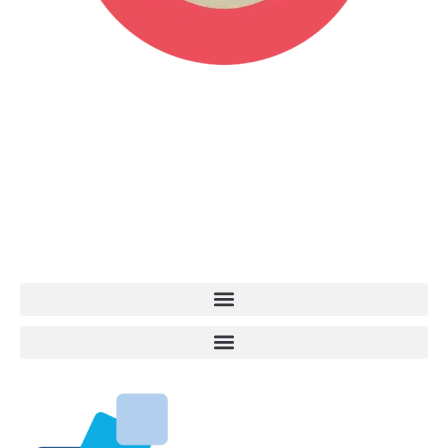
Vita da Cani è la testata giornalistica online punto di riferimento
dell’informazione a tutto tondo sul mondo del cane. Una redazione
giovane e dinamica, sempre sul pezzo, attenta osservatrice di tutto
quel che accade attorno al nostro amico a 4 zampe. News,
approfondimenti, informazione, interviste. Sempre con il cane al
centro del mondo. Online dal 2007. Testata giornalistica registrata
presso il Tribunale di Ancona al nr. 2988/2023. Direttore
Responsabile Roberto Ceccarelli.