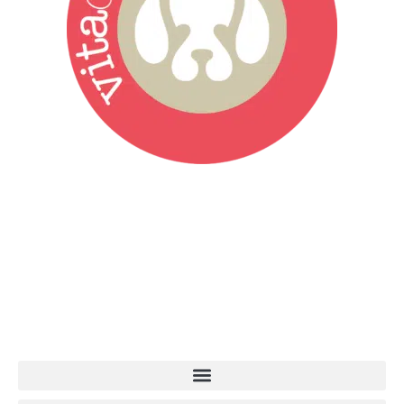
Vita da Cani è la testata giornalistica online punto di riferimento
dell’informazione a tutto tondo sul mondo del cane. Una redazione
giovane e dinamica, sempre sul pezzo, attenta osservatrice di tutto
quel che accade attorno al nostro amico a 4 zampe. News,
approfondimenti, informazione, interviste. Sempre con il cane al
centro del mondo. Online dal 2007. Testata giornalistica registrata
presso il Tribunale di Ancona al nr. 2988/2023. Direttore
Responsabile Roberto Ceccarelli.