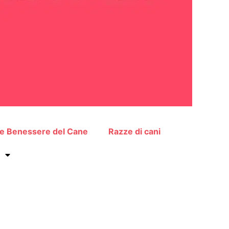
 e Benessere del Cane
Razze di cani