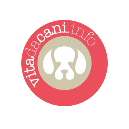
Vita da Cani è la testata giornalistica online punto di riferimento
dell’informazione a tutto tondo sul mondo del cane. Una redazione
giovane e dinamica, sempre sul pezzo, attenta osservatrice di tutto