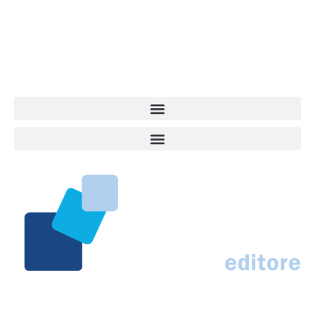
quel che accade attorno al nostro amico a 4 zampe. News,
approfondimenti, informazione, interviste. Sempre con il cane al
centro del mondo. Online dal 2007. Testata giornalistica registrata
presso il Tribunale di Ancona al nr. 2988/2023. Direttore
Responsabile Roberto Ceccarelli.
Marco Traferri & C. sas
Via Scrima, 59 – 60126 Ancona
IT02407030424 – REA AN184963