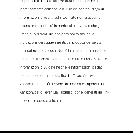
responsabili di qualsiasi eventuale danno anche solo
ipoteticamente collegabile all’uso dei contenuti e/o di
informazioni presenti sul sito. Il sito non si assume
alcuna responsabilità in merito al cattivo uso che gli
utenti o i visitatori del sito potrebbero fare delle
indicazioni, dei suggerimenti, dei prodotti, dei servizi
riportati nel sito stesso. Non è in alcun modo possibile
garantire l’assenza di errori e l’assoluta correttezza delle
informazioni divulgate né che le informazioni o i dati
risultino aggiornati. In qualità di affiliato Amazon,
vitadacani.info può ricevere un modico compenso da
Amazon, per gli eventuali acquisti idonei generati dai link
presenti in questo articolo.