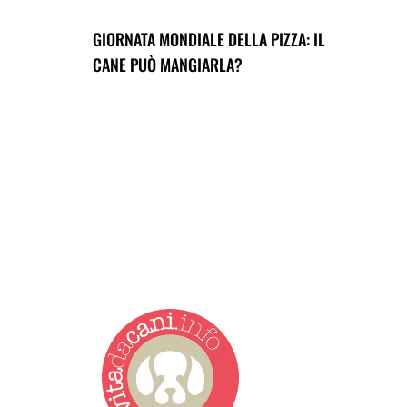
GIORNATA MONDIALE DELLA PIZZA: IL
CANE PUÒ MANGIARLA?
Vita da Cani è la testata g
redazione giovane e dinamic
zampe. News, approfondimen
giornalistica registrata pr