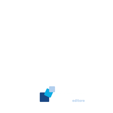
l mondo del cane. Una
o al nostro amico a 4
ine dal 2007. Testata
o Ceccarelli.
Marco Traferri & C. sas
Via Scrima, 59 – 60126 Ancona