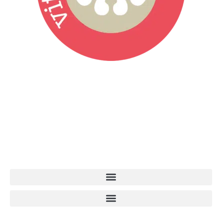
Vita da Cani è la testata giornalistica online punto di riferimento
dell’informazione a tutto tondo sul mondo del cane. Una redazione
giovane e dinamica, sempre sul pezzo, attenta osservatrice di tutto
quel che accade attorno al nostro amico a 4 zampe. News,
approfondimenti, informazione, interviste. Sempre con il cane al
centro del mondo. Online dal 2007. Testata giornalistica registrata
presso il Tribunale di Ancona al nr. 2988/2023. Direttore
Responsabile Roberto Ceccarelli.