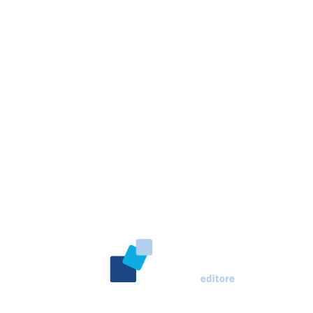
l mondo del cane. Una
o al nostro amico a 4
ine dal 2007. Testata
o Ceccarelli.
Marco Traferri & C. sas
Via Scrima, 59 – 60126 Ancona