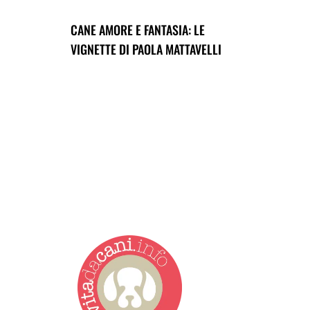
CANE AMORE E FANTASIA: LE
VIGNETTE DI PAOLA MATTAVELLI
Vita da Cani è la testata g
redazione giovane e dinamic
zampe. News, approfondimen
giornalistica registrata pr