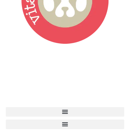
Vita da Cani è la testata giornalistica online punto di riferimento
dell’informazione a tutto tondo sul mondo del cane. Una redazione
giovane e dinamica, sempre sul pezzo, attenta osservatrice di tutto
quel che accade attorno al nostro amico a 4 zampe. News,
approfondimenti, informazione, interviste. Sempre con il cane al
centro del mondo. Online dal 2007. Testata giornalistica registrata
presso il Tribunale di Ancona al nr. 2988/2023. Direttore
Responsabile Roberto Ceccarelli.