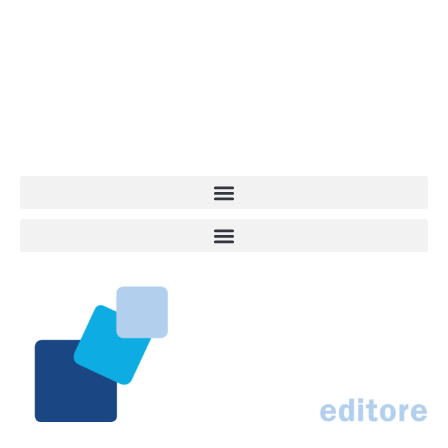
dell’informazione a tutto tondo sul mondo del cane. Una redazione
giovane e dinamica, sempre sul pezzo, attenta osservatrice di tutto
quel che accade attorno al nostro amico a 4 zampe. News,
approfondimenti, informazione, interviste. Sempre con il cane al
centro del mondo. Online dal 2007. Testata giornalistica registrata
presso il Tribunale di Ancona al nr. 2988/2023. Direttore
Responsabile Roberto Ceccarelli.
Marco Traferri & C. sas