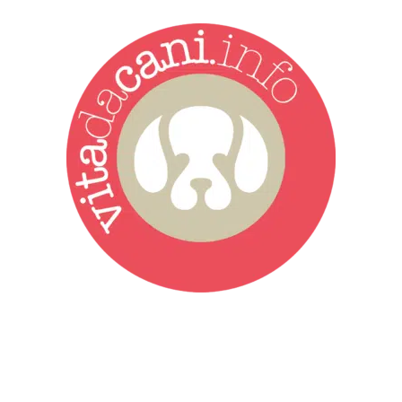
Vita da Cani è la testata giornalistica online punto di riferimento
dell’informazione a tutto tondo sul mondo del cane. Una redazione
giovane e dinamica, sempre sul pezzo, attenta osservatrice di tutto
quel che accade attorno al nostro amico a 4 zampe. News,
approfondimenti, informazione, interviste. Sempre con il cane al