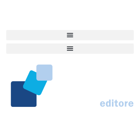
centro del mondo. Online dal 2007. Testata giornalistica registrata
presso il Tribunale di Ancona al nr. 2988/2023. Direttore
Responsabile Roberto Ceccarelli.
Marco Traferri & C. sas
Via Scrima, 59 – 60126 Ancona
IT02407030424 – REA AN184963
N° Iscrizione al ROC 42296
info@marcotraferrieditore.com