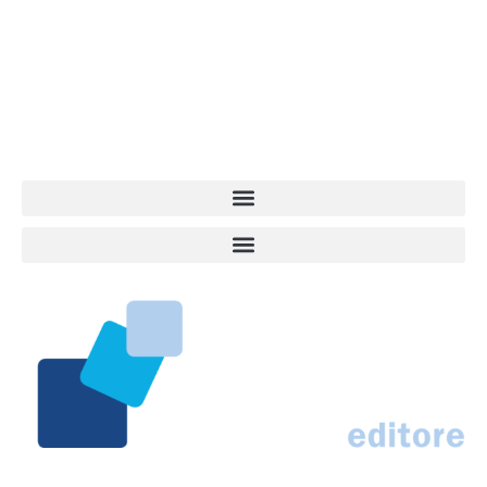
giovane e dinamica, sempre sul pezzo, attenta osservatrice di tutto
quel che accade attorno al nostro amico a 4 zampe. News,
approfondimenti, informazione, interviste. Sempre con il cane al
centro del mondo. Online dal 2007. Testata giornalistica registrata
presso il Tribunale di Ancona al nr. 2988/2023. Direttore
Responsabile Roberto Ceccarelli.
Marco Traferri & C. sas
Via Scrima, 59 – 60126 Ancona