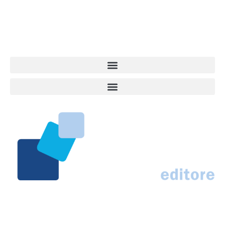
approfondimenti, informazione, interviste. Sempre con il cane al
centro del mondo. Online dal 2007. Testata giornalistica registrata
presso il Tribunale di Ancona al nr. 2988/2023. Direttore
Responsabile Roberto Ceccarelli.
Marco Traferri & C. sas
Via Scrima, 59 – 60126 Ancona
IT02407030424 – REA AN184963
N° Iscrizione al ROC 42296