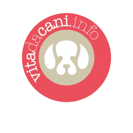
Vita da Cani è la testata giornalistica online punto di riferimento
dell’informazione a tutto tondo sul mondo del cane. Una redazione
giovane e dinamica, sempre sul pezzo, attenta osservatrice di tutto
quel che accade attorno al nostro amico a 4 zampe. News,