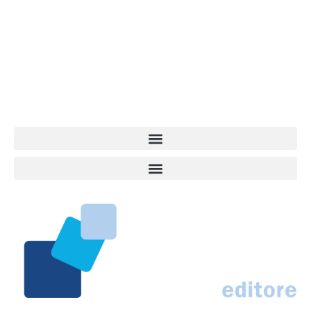
dell’informazione a tutto tondo sul mondo del cane. Una redazione
giovane e dinamica, sempre sul pezzo, attenta osservatrice di tutto
quel che accade attorno al nostro amico a 4 zampe. News,
approfondimenti, informazione, interviste. Sempre con il cane al
centro del mondo. Online dal 2007. Testata giornalistica registrata
presso il Tribunale di Ancona al nr. 2988/2023. Direttore
Responsabile Roberto Ceccarelli.
Marco Traferri & C. sas