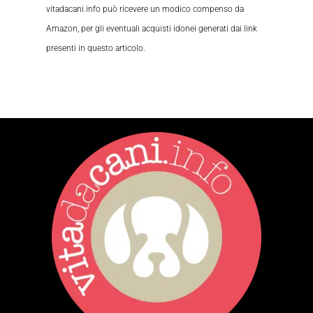
vitadacani.info può ricevere un modico compenso da
Amazon, per gli eventuali acquisti idonei generati dai link
presenti in questo articolo.