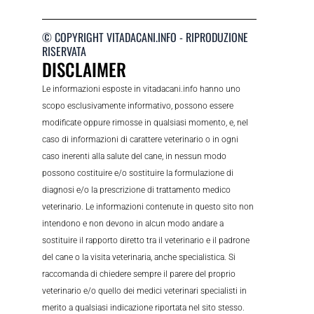
© COPYRIGHT VITADACANI.INFO - RIPRODUZIONE
RISERVATA
DISCLAIMER
Le informazioni esposte in vitadacani.info hanno uno
scopo esclusivamente informativo, possono essere
modificate oppure rimosse in qualsiasi momento, e, nel
caso di informazioni di carattere veterinario o in ogni
caso inerenti alla salute del cane, in nessun modo
possono costituire e/o sostituire la formulazione di
diagnosi e/o la prescrizione di trattamento medico
veterinario. Le informazioni contenute in questo sito non
intendono e non devono in alcun modo andare a
sostituire il rapporto diretto tra il veterinario e il padrone
del cane o la visita veterinaria, anche specialistica. Si
raccomanda di chiedere sempre il parere del proprio
veterinario e/o quello dei medici veterinari specialisti in
merito a qualsiasi indicazione riportata nel sito stesso.