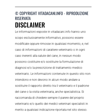
© COPYRIGHT VITADACANI.INFO - RIPRODUZIONE
RISERVATA
DISCLAIMER
Le informazioni esposte in vitadacani.info hanno uno
scopo esclusivamente informativo, possono essere
modificate oppure rimosse in qualsiasi momento, e, nel
caso di informazioni di carattere veterinario o in ogni
caso inerenti alla salute del cane, in nessun modo
possono costituire e/o sostituire la formulazione di
diagnosi e/o la prescrizione di trattamento medico
veterinario. Le informazioni contenute in questo sito non
intendono e non devono in alcun modo andare a
sostituire il rapporto diretto tra il veterinario e il padrone
del cane o la visita veterinaria, anche specialistica. Si
raccomanda di chiedere sempre il parere del proprio
veterinario e/o quello dei medici veterinari specialisti in
merito a qualsiasi indicazione riportata nel sito stesso.