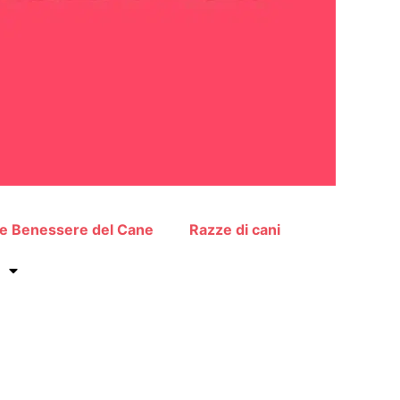
 e Benessere del Cane
Razze di cani