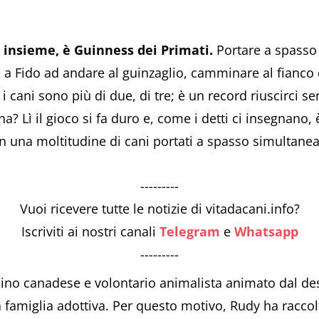
o insieme, è Guinness dei Primati.
Portare a spass
a Fido ad andare al guinzaglio, camminare al fianco 
 i cani sono più di due, di tre; è un record riuscirci s
a? Lì il gioco si fa duro e, come i detti ci insegnano, è
 una moltitudine di cani portati a spasso simultane
---------
Vuoi ricevere tutte le notizie di vitadacani.info?
Iscriviti ai nostri canali
Telegram
e
Whatsapp
---------
adino canadese e volontario animalista animato dal desi
a famiglia adottiva. Per questo motivo, Rudy ha raccolto