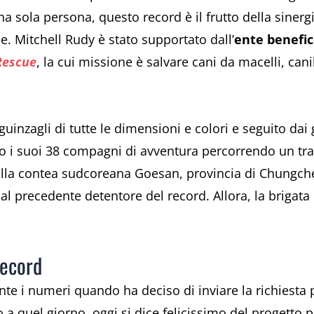
na sola persona, questo record è il frutto della sinerg
. Mitchell Rudy è stato supportato dall’
ente benefi
Rescue
, la cui missione è salvare cani da macelli, can
guinzagli di tutte le dimensioni e colori e seguito dai
o i suoi 38 compagni di avventura percorrendo un trat
ella contea sudcoreana Goesan, provincia di Chungc
al precedente detentore del record. Allora, la brigat
record
te i numeri quando ha deciso di inviare la richiesta pe
a quel giorno, oggi si dice felicissimo del progetto p