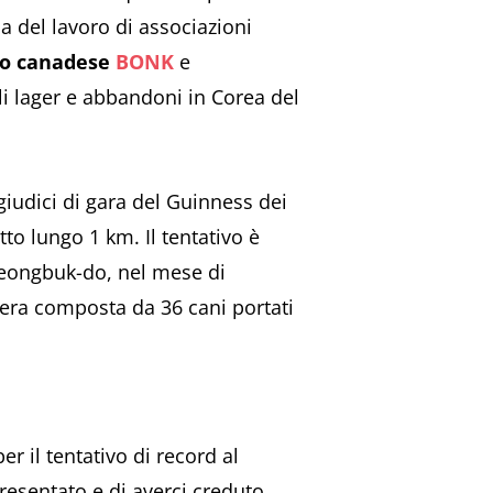
ia del lavoro di associazioni
co canadese
BONK
e
ili lager e abbandoni in Corea del
 giudici di gara del Guinness dei
to lungo 1 km. Il tentativo è
heongbuk-do, nel mese di
a era composta da 36 cani portati
r il tentativo di record al
resentato e di averci creduto