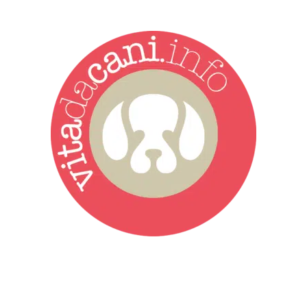
Vita da Cani è la testata giornalistica online punto di riferimento
dell’informazione a tutto tondo sul mondo del cane. Una redazione
giovane e dinamica, sempre sul pezzo, attenta osservatrice di tutto
quel che accade attorno al nostro amico a 4 zampe. News,