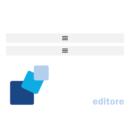
approfondimenti, informazione, interviste. Sempre con il cane al
centro del mondo. Online dal 2007. Testata giornalistica registrata
presso il Tribunale di Ancona al nr. 2988/2023. Direttore
Responsabile Roberto Ceccarelli.
Marco Traferri & C. sas
Via Scrima, 59 – 60126 Ancona
IT02407030424 – REA AN184963
N° Iscrizione al ROC 42296