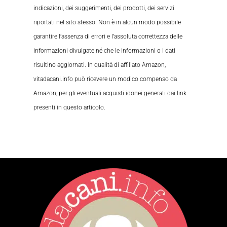
indicazioni, dei suggerimenti, dei prodotti, dei servizi
riportati nel sito stesso. Non è in alcun modo possibile
garantire l’assenza di errori e l’assoluta correttezza delle
informazioni divulgate né che le informazioni o i dati
risultino aggiornati. In qualità di affiliato Amazon,
vitadacani.info può ricevere un modico compenso da
Amazon, per gli eventuali acquisti idonei generati dai link
presenti in questo articolo.