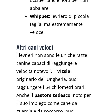
occidentale, è noto per non
abbaiare.
Whippet
: levriero di piccola
taglia, ma estremamente
veloce.
Altri cani veloci
I levrieri non sono le uniche razze
canine capaci di raggiungere
velocità notevoli. Il
Vizsla
,
originario dell’Ungheria, può
raggiungere i 64 chilometri orari.
Anche il
pastore tedesco
, noto per
il suo impiego come cane da
guardia e da soccorso, può