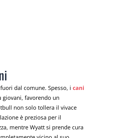
ni
fuori dal comune. Spesso, i
cani
ù giovani, favorendo un
bull non solo tollera il vivace
zione è preziosa per il
ezza, mentre Wyatt si prende cura
a completamente vicino al suo