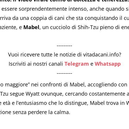
ò essere sorprendentemente intenso, anche quando si t
va da una coppia di cani che sta conquistando il cuor
paziente, e
Mabel
, un cucciolo di Shih-Tzu pieno di en
---------
Vuoi ricevere tutte le notizie di vitadacani.info?
Iscriviti ai nostri canali
Telegram
e
Whatsapp
---------
llo maggiore” nei confronti di Mabel, accogliendo co
hih-Tzu segue Wyatt ovunque, cercando costantemente 
 età e l’entusiasmo che lo distingue, Mabel trova in 
azione senza perdere la calma.