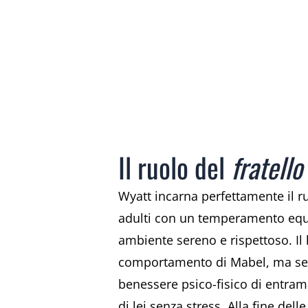
Il ruolo del
fratell
Wyatt incarna perfettamente il r
adulti con un temperamento equil
ambiente sereno e rispettoso. Il l
comportamento di Mabel, ma semb
benessere psico-fisico di entramb
di lei senza stress. Alla fine del