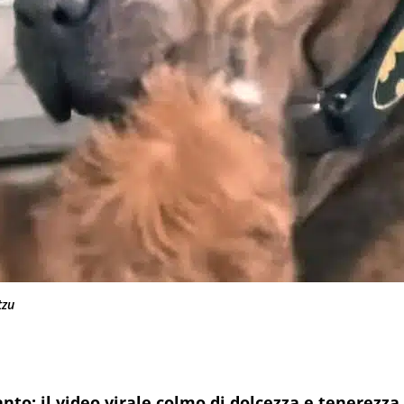
tzu
anto: il video virale colmo di dolcezza e tenerezza