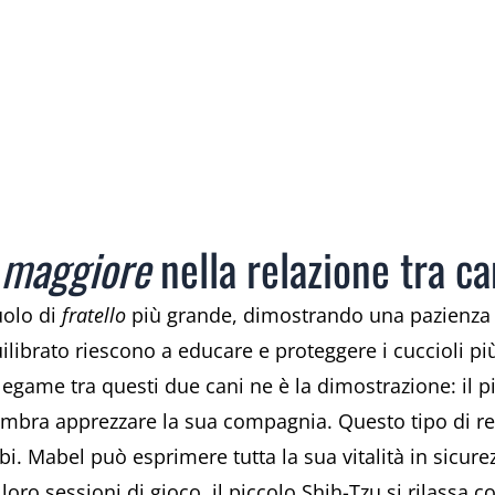
o maggiore
nella relazione tra ca
uolo di
fratello
più grande, dimostrando una pazienza 
ibrato riescono a educare e proteggere i cuccioli pi
egame tra questi due cani ne è la dimostrazione: il pit
ra apprezzare la sua compagnia. Questo tipo di rela
i. Mabel può esprimere tutta la sua vitalità in sicur
le loro sessioni di gioco, il piccolo Shih-Tzu si rilass