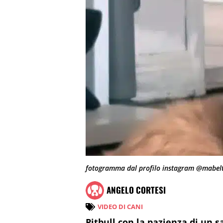
fotogramma dal profilo instagram @mabel
ANGELO CORTESI
VIDEO DI CANI
Pitbull con la pazienza di un s