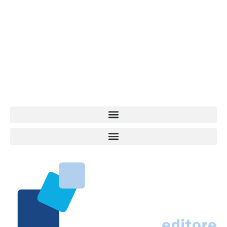
Vita da Cani è la testata giornalistica online punto di riferimento
dell’informazione a tutto tondo sul mondo del cane. Una redazione
giovane e dinamica, sempre sul pezzo, attenta osservatrice di tutto
quel che accade attorno al nostro amico a 4 zampe. News,
approfondimenti, informazione, interviste. Sempre con il cane al
centro del mondo. Online dal 2007. Testata giornalistica registrata
presso il Tribunale di Ancona al nr. 2988/2023. Direttore
Responsabile Roberto Ceccarelli.