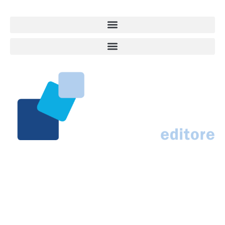
Marco Traferri & C. sas
Via Scrima, 59 – 60126 Ancona
IT02407030424 – REA AN184963
N° Iscrizione al ROC 42296
info@marcotraferrieditore.com
info@vitadacani.info