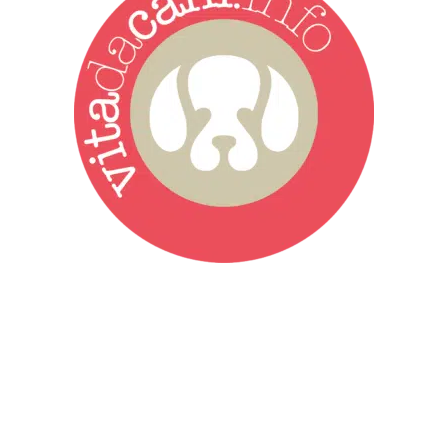
Vita da Cani è la testata giornalistica online punto di riferimento
dell’informazione a tutto tondo sul mondo del cane. Una redazione
giovane e dinamica, sempre sul pezzo, attenta osservatrice di tutto
quel che accade attorno al nostro amico a 4 zampe. News,
approfondimenti, informazione, interviste. Sempre con il cane al
centro del mondo. Online dal 2007. Testata giornalistica registrata
presso il Tribunale di Ancona al nr. 2988/2023. Direttore
Responsabile Roberto Ceccarelli.