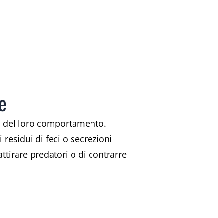
le
arte del loro comportamento.
esidui di feci o secrezioni
ttirare predatori o di contrarre