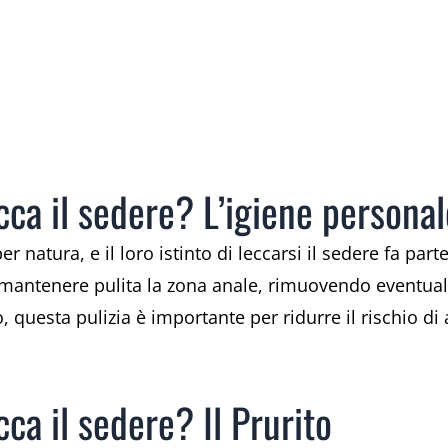
ecca il sedere? L’igiene persona
er natura, e il loro istinto di leccarsi il sedere fa p
ntenere pulita la zona anale, rimuovendo eventuali r
 questa pulizia è importante per ridurre il rischio di a
cca il sedere? Il Prurito