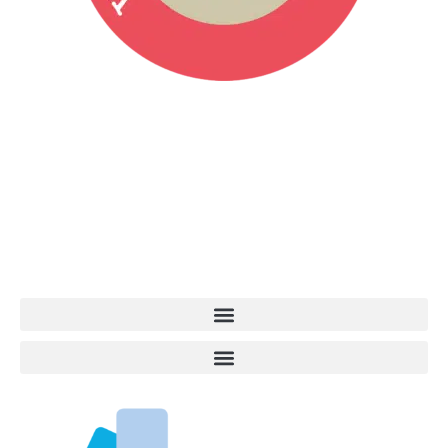
Vita da Cani è la testata giornalistica online punto di riferimento
dell’informazione a tutto tondo sul mondo del cane. Una redazione
giovane e dinamica, sempre sul pezzo, attenta osservatrice di tutto
quel che accade attorno al nostro amico a 4 zampe. News,
approfondimenti, informazione, interviste. Sempre con il cane al
centro del mondo. Online dal 2007. Testata giornalistica registrata
presso il Tribunale di Ancona al nr. 2988/2023. Direttore
Responsabile Roberto Ceccarelli.