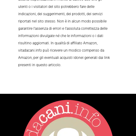
utenti o i visitatori del sito potrebbero fare delle
indicazioni, dei suggerimenti, dei prodotti, dei servizi
riportati nel sito stesso. Non è in alcun modo possibile
garantire l’assenza di errori e l’assoluta correttezza delle
informazioni divulgate né che le informazioni o i dati
risultino aggiornati. In qualità di affiliato Amazon,
vitadacani.info può ricevere un modico compenso da
Amazon, per gli eventuali acquisti idonei generati dai link
presenti in questo articolo.