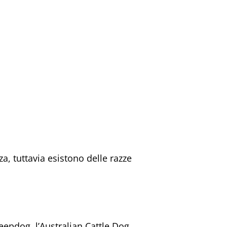
a, tuttavia esistono delle razze
eepdog, l’Australian Cattle Dog