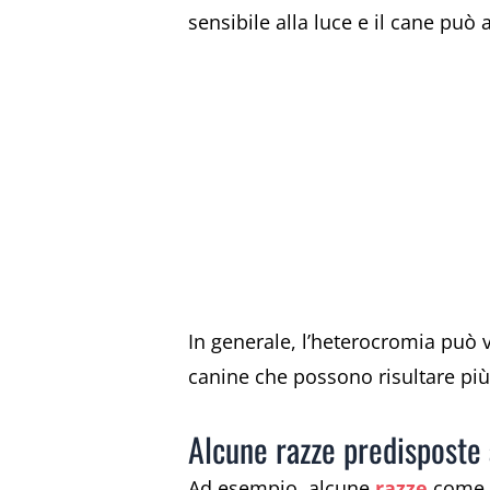
sensibile alla luce e il cane può 
In generale, l’heterocromia può v
canine che possono risultare più 
Alcune razze predisposte 
Ad esempio, alcune
razze
come l