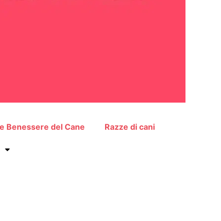
 e Benessere del Cane
Razze di cani