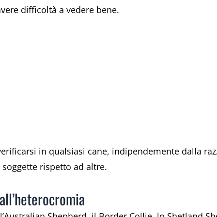
avere difficoltà a vedere bene.
erificarsi in qualsiasi cane, indipendemente dalla razz
soggette rispetto ad altre.
all’heterocromia
’Australian Shepherd, il Border Collie, lo Shetland Sh