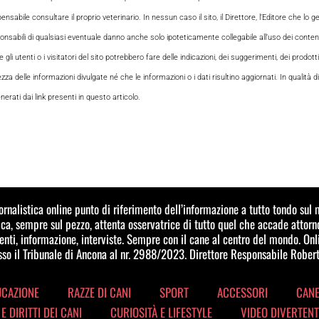
le consultare il proprio veterinario. In nessun caso il sito, il Direttore, l’Editore che lo gesti
sabili di qualsiasi eventuale danno anche solo ipoteticamente collegabile all’uso dei contenuti
i utenti o i visitatori del sito potrebbero fare delle indicazioni, dei suggerimenti, dei prodotti
ezza delle informazioni divulgate né che le informazioni o i dati risultino aggiornati. In qualità
rati dai link presenti in questo articolo.
iornalistica online punto di riferimento dell’informazione a tutto tondo su
a, sempre sul pezzo, attenta osservatrice di tutto quel che accade attorn
ti, informazione, interviste. Sempre con il cane al centro del mondo. Onl
esso il Tribunale di Ancona al nr. 2988/2023. Direttore Responsabile Robert
UCAZIONE
RAZZE DI CANI
SPORT
ACCESSORI
CANE
 E DIRITTI DEI CANI
CURIOSITÀ E LIFESTYLE
VIDEO DIVERTENT