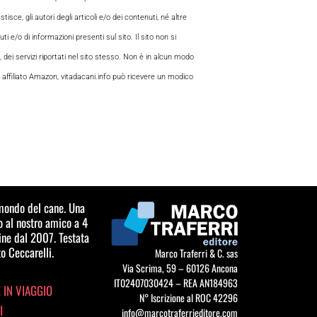
sce, gli autori degli articoli e/o dei contenuti, né altre
 e/o di informazioni presenti sul sito. Il sito non si
, dei servizi riportati nel sito stesso. Non è in alcun modo
 di affiliato Amazon, vitadacani.info può ricevere un modico
l mondo del cane. Una
o al nostro amico a 4
ine dal 2007. Testata
o Ceccarelli.
Marco Traferri & C. sas
Via Scrima, 59 – 60126 Ancona
IT02407030424 – REA AN184963
 IN VIAGGIO
N° Iscrizione al ROC 42296
I
info@marcotraferrieditore.com