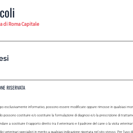
coli
a di Roma Capitale
esi
ONE RISERVATA
opo esclusivamente informativo, possono essere modificate oppure rimosse in qualsiasi momen
odo possono costituire e/o sostituire la formulazione di diagnosi e/o la prescrizione di tratta
e a sostituire il rapporto diretto tra il veterinario e il padrone del cane o la visita veterin
ci veterinari specialisti in merito a qualsiasi indicazione riportata nel sito stesso. Per l’uso di