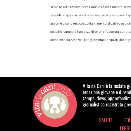
sito è assolutamente necessario e assolutamente indispensabi
soggetti in qualsiasi modo connessi al sito, saranno respon
assume alcuna responsabilità in merito al cattivo uso che gl
possibile garantire l’assenza di errori e l’assoluta corrett
compenso da Amazon, per gli eventuali acquisti idonei gene
Vita da Cani è la testata g
redazione giovane e dinamic
zampe. News, approfondimen
giornalistica registrata pr
SALUTE
ED
LEGGI