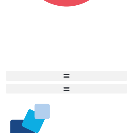
Vita da Cani è la testata giornalistica online punto di riferimento
dell’informazione a tutto tondo sul mondo del cane. Una redazione
giovane e dinamica, sempre sul pezzo, attenta osservatrice di tutto
quel che accade attorno al nostro amico a 4 zampe. News,
approfondimenti, informazione, interviste. Sempre con il cane al
centro del mondo. Online dal 2007. Testata giornalistica registrata
presso il Tribunale di Ancona al nr. 2988/2023. Direttore
Responsabile Roberto Ceccarelli.