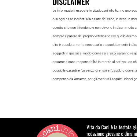
DISCLAIMER
Le informazioni esposte in vitadacani.info hanno uno sc
o in ogni caso inerenti alla salute del cane, in nessun m
questo sito non intendono e non devono in alcun modo andar
sempre il parere del proprio veterinario e/o quello dei medi
sito è assolutamente necessario e assolutamente indispensabi
soggetti in qualsiasi modo connessi al sito, saranno respon
assume alcuna responsabilità in merito al cattivo uso che gl
possibile garantire l’assenza di errori e l’assoluta corrett
compenso da Amazon, per gli eventuali acquisti idonei gene
Vita da Cani è la testata g
redazione giovane e dinamic