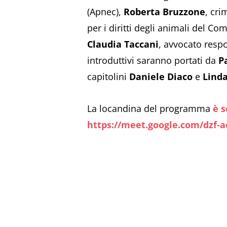
(Apnec),
Roberta Bruzzone
, cri
per i diritti degli animali del C
Claudia Taccani
, avvocato respo
introduttivi saranno portati da
P
capitolini
Daniele Diaco
e
Lind
La locandina del programma
è s
https://meet.google.com/dzf-a