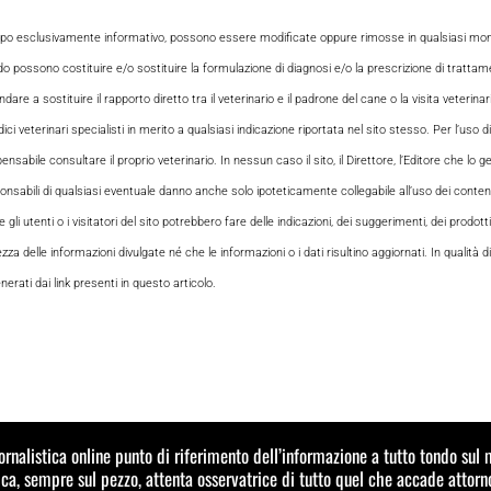
opo esclusivamente informativo, possono essere modificate oppure rimosse in qualsiasi momen
odo possono costituire e/o sostituire la formulazione di diagnosi e/o la prescrizione di tratta
e a sostituire il rapporto diretto tra il veterinario e il padrone del cane o la visita veterin
ci veterinari specialisti in merito a qualsiasi indicazione riportata nel sito stesso. Per l’uso di
le consultare il proprio veterinario. In nessun caso il sito, il Direttore, l’Editore che lo gesti
sabili di qualsiasi eventuale danno anche solo ipoteticamente collegabile all’uso dei contenuti
i utenti o i visitatori del sito potrebbero fare delle indicazioni, dei suggerimenti, dei prodotti
ezza delle informazioni divulgate né che le informazioni o i dati risultino aggiornati. In qualità
rati dai link presenti in questo articolo.
iornalistica online punto di riferimento dell’informazione a tutto tondo su
a, sempre sul pezzo, attenta osservatrice di tutto quel che accade attorn