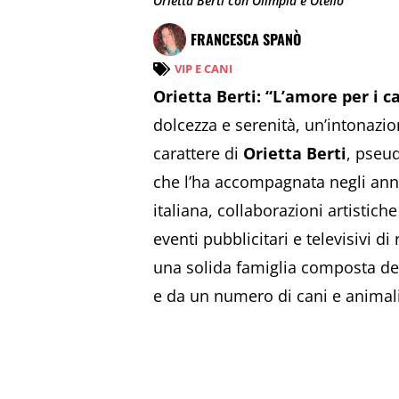
Orietta Berti con Olimpia e Otello
FRANCESCA SPANÒ
VIP E CANI
Orietta Berti: “L’amore per i c
dolcezza e serenità, un’intonazio
carattere di
Orietta Berti
, pseu
che l’ha accompagnata negli anni 
italiana, collaborazioni artistic
eventi pubblicitari e televisivi d
una solida famiglia composta de
e da un numero di cani e animal