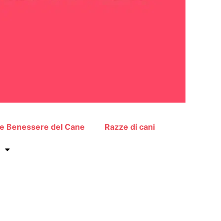
 e Benessere del Cane
Razze di cani