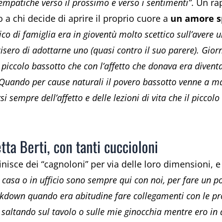
empatiche verso il prossimo e verso i sentimenti”
. Un ra
o a chi decide di aprire il proprio cuore a
un amore s
 di famiglia era in gioventù molto scettico sull’avere u
isero di adottarne uno (quasi contro il suo parere). Gior
iccolo bassotto che con l’affetto che donava era diventa
. Quando per cause naturali il povero bassotto venne a m
si sempre dell’affetto e delle lezioni di vita che il piccol
tta Berti, con tanti cuccioloni
finisce dei “cagnoloni” per via delle loro dimensioni, e
asa o in ufficio sono sempre qui con noi, per fare un po’
lockdown quando era abitudine fare collegamenti con le pr
saltando sul tavolo o sulle mie ginocchia mentre ero in d