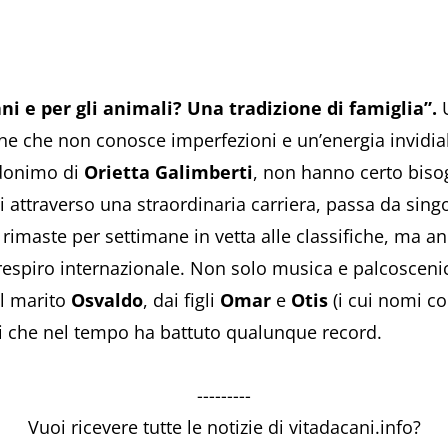
ani e per gli animali? Una tradizione di famiglia”.
U
ne che non conosce imperfezioni e un’energia invidiabil
donimo di
Orietta Galimberti
, non hanno certo bisog
attraverso una straordinaria carriera, passa da singol
he rimaste per settimane in vetta alle classifiche, ma 
i respiro internazionale. Non solo musica e palcoscenic
l marito
Osvaldo
, dai figli
Omar
e
Otis
(i cui nomi c
i che nel tempo ha battuto qualunque record.
---------
Vuoi ricevere tutte le notizie di vitadacani.info?