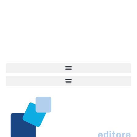
Vita da Cani è la testata giornalistica online punto di riferimento
dell’informazione a tutto tondo sul mondo del cane. Una redazione
giovane e dinamica, sempre sul pezzo, attenta osservatrice di tutto
quel che accade attorno al nostro amico a 4 zampe. News,
approfondimenti, informazione, interviste. Sempre con il cane al
centro del mondo. Online dal 2007. Testata giornalistica registrata
presso il Tribunale di Ancona al nr. 2988/2023. Direttore
Responsabile Roberto Ceccarelli.