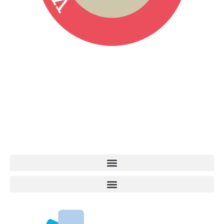
Vita da Cani è la testata giornalistica online punto di riferimento
dell’informazione a tutto tondo sul mondo del cane. Una redazione
giovane e dinamica, sempre sul pezzo, attenta osservatrice di tutto
quel che accade attorno al nostro amico a 4 zampe. News,
approfondimenti, informazione, interviste. Sempre con il cane al
centro del mondo. Online dal 2007. Testata giornalistica registrata
presso il Tribunale di Ancona al nr. 2988/2023. Direttore
Responsabile Roberto Ceccarelli.