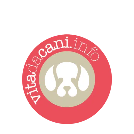
Vita da Cani è la testata giornalistica online punto di riferimento