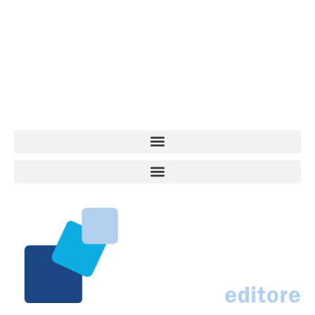
dell’informazione a tutto tondo sul mondo del cane. Una redazione
giovane e dinamica, sempre sul pezzo, attenta osservatrice di tutto
quel che accade attorno al nostro amico a 4 zampe. News,
approfondimenti, informazione, interviste. Sempre con il cane al
centro del mondo. Online dal 2007. Testata giornalistica registrata
presso il Tribunale di Ancona al nr. 2988/2023. Direttore
Responsabile Roberto Ceccarelli.
Marco Traferri & C. sas