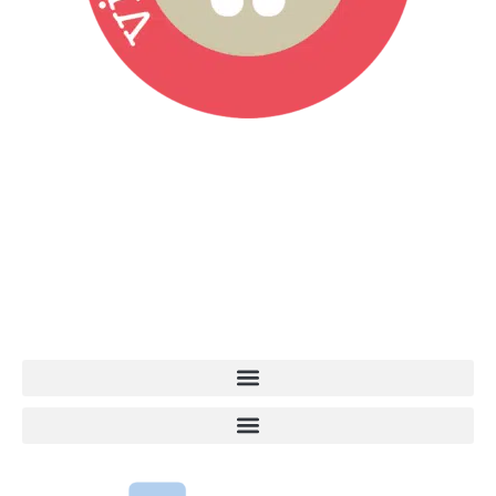
Vita da Cani è la testata giornalistica online punto di riferimento
dell’informazione a tutto tondo sul mondo del cane. Una redazione
giovane e dinamica, sempre sul pezzo, attenta osservatrice di tutto
quel che accade attorno al nostro amico a 4 zampe. News,
approfondimenti, informazione, interviste. Sempre con il cane al
centro del mondo. Online dal 2007. Testata giornalistica registrata
presso il Tribunale di Ancona al nr. 2988/2023. Direttore
Responsabile Roberto Ceccarelli.